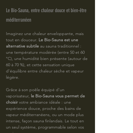
Le Bio-Sauna, entre chaleur douce et bien-être
méditerranéen
Imaginez une chaleur enveloppante, mais 
tout en douceur. 
Le Bio-Sauna est une 
alternative subtile
 au sauna traditionnel : 
une température modérée (entre 50 et 60 
°C), une humidité bien présente (autour de 
60 à 70 %), et cette sensation unique 
d’équilibre entre chaleur sèche et vapeur 
légère.
Grâce à son poêle équipé d’un 
vaporisateur, 
le Bio-Sauna vous permet de 
choisir
 votre ambiance idéale : une 
expérience douce, proche des bains de 
vapeur méditerranéens, ou un mode plus 
intense, façon sauna finlandais. Le tout en 
un seul système, programmable selon vos 