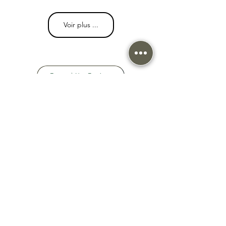
Voir plus ...
Retour à Nos Produits
* Les tarifs sont donnés à titre indicatifs et s'entendent Hors taxes, hors frais de livraison
et hors pose.
Tout projet fera l'objet d'une étude approfondie avant toute offre de prix officielle.