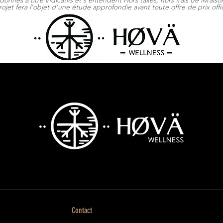
 donnés à titre indicatifs et s'entendent Hors taxes, hors frais de livrais
ojet fera l'objet d'une étude approfondie avant toute offre de prix offic
HØVÄ Wellness - HOVA Wellness
Contact