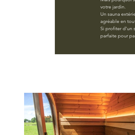
votre jardin.
Un sauna extérie
agréable en tou
Si profiter d’un
parfaite pour pa