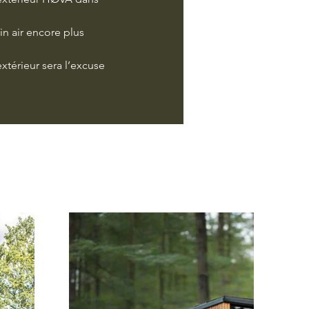
in air encore plus 
xtérieur sera l’excuse 