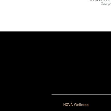
* Les tarifs sont
Tout pr
HØVÄ Wellness